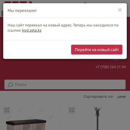
0
Меню
✕
Мы переехали!
Язык:
Выбор товара по WhatsApp
Наш сайт переехал на новый адрес. Теперь мы находимся по
+ видеотрансляции:
ҚАЗ
РУС
ENG
ссылке:
kgd.zeta.kz
+7 (708) 925 56
16
Курс Нацбанка
Интернет-магазин:
469.93
5.71
Перейти на новый сайт
+7 (708) 925 56
16
Пластик:
+7 (708) 264 21 44
Сортировать по:
цене