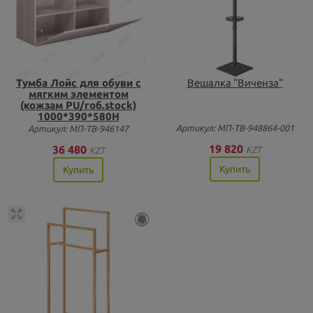
Тумба Лойс для обуви с
Вешалка "Виченза"
мягким элементом
(кожзам PU/гоб.stock)
1000*390*580Н
Артикул: МП-ТВ-948864-001
Артикул: МП-ТВ-946147
19 820
36 480
KZT
KZT
Купить
Купить