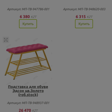
Артикул: МП-ТВ-947786-001
Артикул: МП-ТВ-948620-003
6 380
6 315
KZT
KZT
Купить
Купить
Подставка для обуви
Эдсон цв.Золото
(гоб.stock)
Артикул: МП-ТВ-948937-001
26 470
KZT