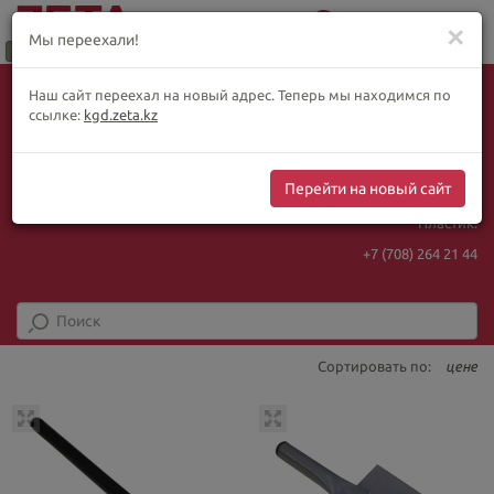
0
Меню
✕
Мы переехали!
Язык:
Выбор товара по WhatsApp
Наш сайт переехал на новый адрес. Теперь мы находимся по
+ видеотрансляции:
ҚАЗ
РУС
ENG
ссылке:
kgd.zeta.kz
+7 (708) 925 56
16
Курс Нацбанка
Интернет-магазин:
467.48
5.73
Перейти на новый сайт
+7 (708) 925 56
16
Пластик:
+7 (708) 264 21 44
Сортировать по:
цене