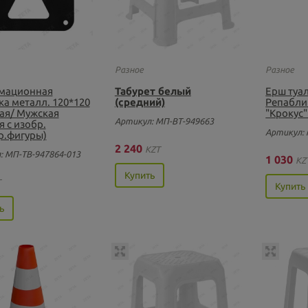
Разное
Разное
мационная
Табурет белый
Ерш туа
ка металл. 120*120
(средний)
Репабли
ая/ Мужская
"Крокус"
Артикул: МП-ВТ-949663
 с изобр.
Артикул: 
р.фигуры)
2 240
KZT
: МП-ТВ-947864-013
1 030
KZ
Купить
T
Купить
ь