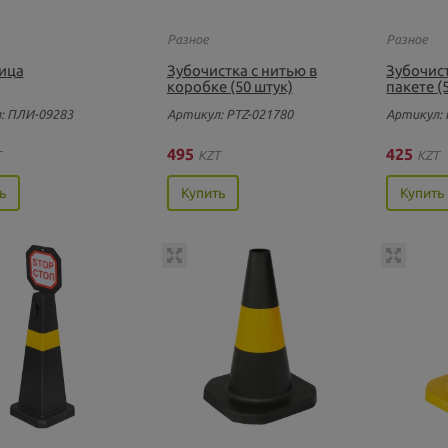
Разное
Разное
ица
Зубочистка с нитью в
Зубочист
коробке (50 штук)
пакете (
: ПЛИ-09283
Артикул: PTZ-021780
Артикул: 
495
425
T
KZT
KZT
ь
Купить
Купить