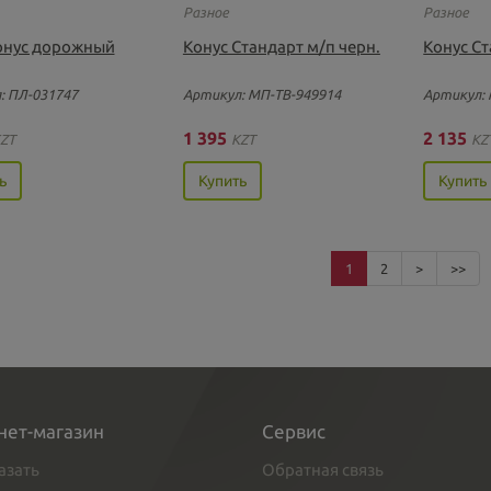
Разное
Разное
онус дорожный
Конус Стандарт м/п черн.
Конус Ст
: ПЛ-031747
Артикул: МП-ТВ-949914
Артикул: 
1 395
2 135
ZT
KZT
KZ
ь
Купить
Купить
1
2
>
>>
нет-магазин
Сервис
азать
Обратная связь