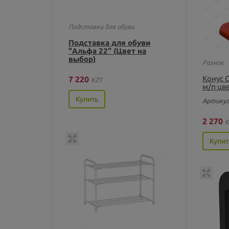
Подставки для обуви
Подставка для обуви
"Альфа 22" (Цвет на
выбор)
Разное
Конус 
7 220
KZT
м/п цве
Купить
Артикул
2 270
K
Купит