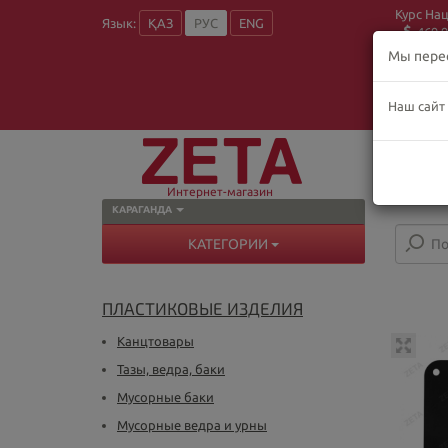
Курс На
Язык:
ҚАЗ
РУС
ENG
469.9
Мы пере
Наш сайт
О
Пн
В
Интернет-магазин
КАРАГАНДА
КАТЕГОРИИ
ПЛАСТИКОВЫЕ ИЗДЕЛИЯ
Канцтовары
Тазы, ведра, баки
Мусорные баки
Мусорные ведра и урны