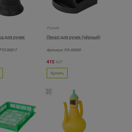
Разное
а для ручек
Пенал для ручек (чёрный)
PTZ-00817
Артикул: ПЛ-00090
415
KZT
Купить