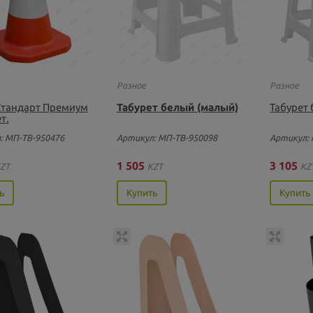
Разное
Разное
Стандарт Премиум
Табурет белый (малый)
Табурет 
т.
: МП-ТВ-950476
Артикул: МП-ТВ-950098
Артикул: 
1 505
3 105
ZT
KZT
KZ
ь
Купить
Купить