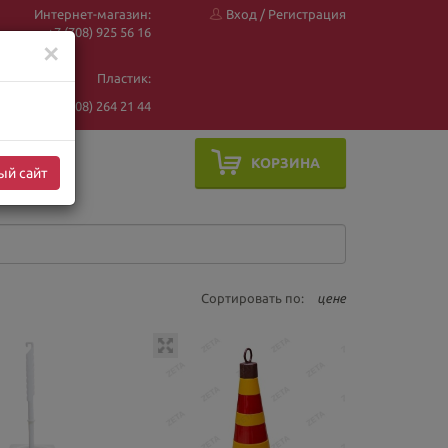
Интернет-магазин:
Вход
/
Регистрация
+7 (708) 925 56
16
✕
Пластик:
+7 (708) 264 21 44
КОРЗИНА
ый сайт
Сортировать по:
цене