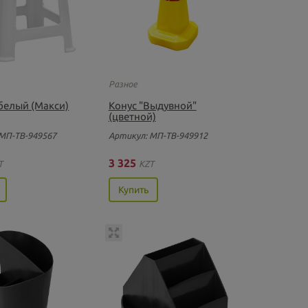
Разное
белый (Макси)
Конус "Выдувной"
(цветной)
МП-ТВ-949567
Артикул: МП-ТВ-949912
3 325
T
KZT
Купить