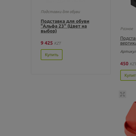
Подставки для обуви
Подставка для обуви
"Альфа 23" (Цвет на
Разное
выбор)
Подста
9 425
вертик
KZT
Артикул
Купить
450
KZ
Купит