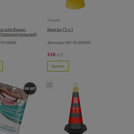
Разное
а для бумаг,
Кумган (3 л.)
(горизонтальная)
ПЛ-00386
Артикул: МП-ТВ-044395
510
KZT
Купить