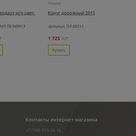
Разное
андарт м/п цвет.
Конус дорожный 2015
МП-ТВ-949913
Артикул: ПЛ-00312
1 725
T
KZT
Купить
Контакты интернет-магазина
+7(708) 925-56-16