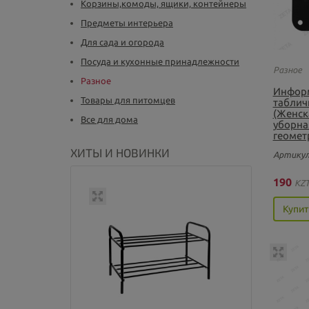
Корзины,комоды, ящики, контейнеры
Предметы интерьера
Для сада и огорода
Посуда и кухонные принадлежности
Разное
Разное
Инфор
Товары для питомцев
таблич
(Женск
Все для дома
уборная
геомет
ХИТЫ И НОВИНКИ
Артикул
190
KZ
Купит