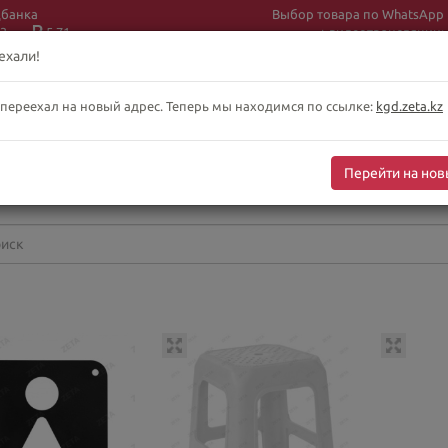
цбанка
Выбор товара по WhatsApp
3
5.71
+ видеотрансляции:
+7 (708) 925 56
16
ехали!
 переехал на новый адрес. Теперь мы находимся по ссылке:
kgd.zeta.kz
бслуживание клиентов интернет-магазина
-сб 10:00-19:00
Перейти на нов
оскресенье выходной