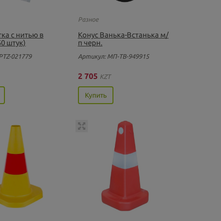
Разное
ка с нитью в
Конус Ванька-Встанька м/
50 штук)
п черн.
PTZ-021779
Артикул: МП-ТВ-949915
2 705
KZT
Купить