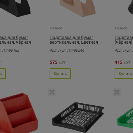
Разное
Разное
вка для бумаг
Подставка для бумаг
Подставк
альная, чёрная
вертикальная, цветная
(чёрная)
: ПЛ-00185
Артикул: ПЛ-00246
Артикул: 
575
415
T
KZT
KZT
ь
Купить
Купить