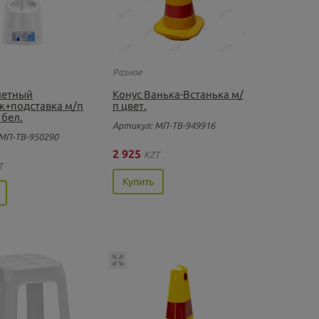
Разное
летный
Конус Ванька-Встанька м/
к+подставка м/п
п цвет.
 бел.
Артикул: МП-ТВ-949916
МП-ТВ-950290
2 925
KZT
T
Купить