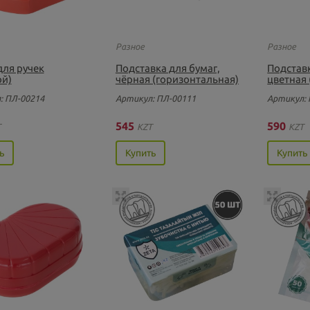
Разное
Разное
для ручек
Подставка для бумаг,
Подставк
ой)
чёрная (горизонтальная)
цветная 
: ПЛ-00214
Артикул: ПЛ-00111
Артикул: 
545
590
T
KZT
KZT
ь
Купить
Купить