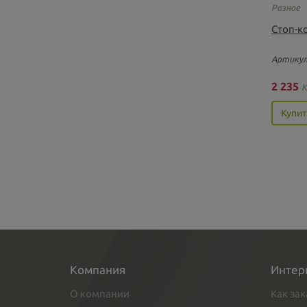
Разное
Стоп-к
Артикул
2 235
K
Купит
Компания
Интер
О компании
Как зак