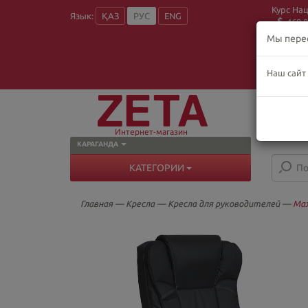
Курс На
Язык:
ҚАЗ
РУС
ENG
469.8
Мы пере
Наш сайт
О
Пн
В
Интернет-магазин
КАРАГАНДА
КАТЕГОРИИ
Главная
—
Кресла
—
Кресла для руководителей
—
Ма