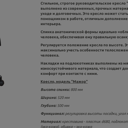
Стильное, строгое руководительское кресло 
выполнено из современных, прочных материа
уходе и долговечных. Это кресло может ста
помощником в работе, отличным дополнение
интерьера.
Спинка анатомической формы идеально «обл
человека, обеспечивая ему правильную осанк
Регулируется положение кресла по высоте. Э
максимально учесть особенности телосложе
человека.
Накладки на подлокотниках выполнены из мя
износоустойчивого материала, что создает д
комфорт при контакте с ними.
Кресло, модель "Мажор"
Высота спинки:
800 мм
Ширина:
520 мм
Глубина:
500 мм
Функционал:
регулировка высоты посадки, угол 
Материал:
крестовина - пластик d680, подлокот
(эко-кожа), обивка –
эко-кожа