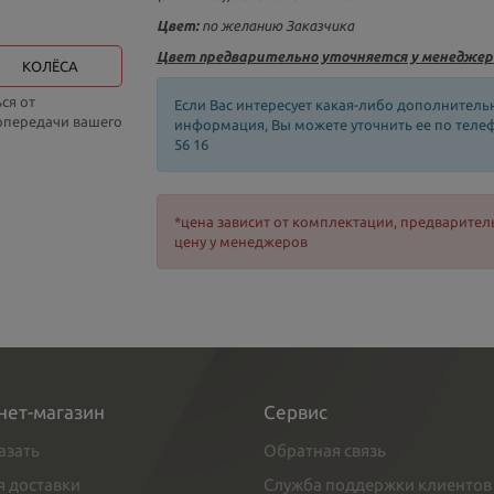
Цвет:
по желанию Заказчика
Цвет предварительно уточняется у менеджер
КОЛЁСА
ся от
Если Вас интересует какая-либо дополнитель
топередачи вашего
информация, Вы можете уточнить ее по телефо
56 16
*цена зависит от комплектации, предварител
цену у менеджеров
нет-магазин
Сервис
азать
Обратная связь
я доставки
Служба поддержки клиентов