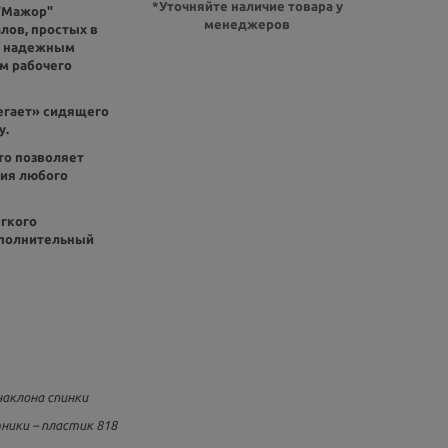
*Уточняйте наличие товара у
"
Мажор
"
менеджеров
лов, простых в
ть надежным
м рабочего
егает» сидящего
у.
то позволяет
ния любого
гкого
ополнительный
наклона спинки
ники – пластик 818