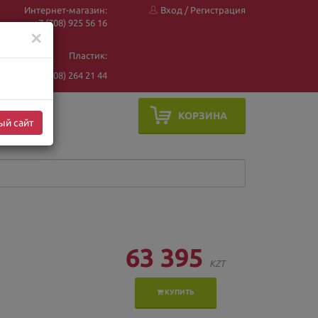
Интернет-магазин:
Вход
/
Регистрация
+7 (708) 925 56
16
✕
Пластик:
+7 (708) 264 21 44
КОРЗИНА
ый сайт
63 395
KZT
КУПИТЬ