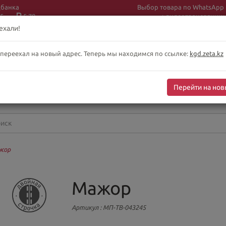
цбанка
Выбор товара по WhatsApp
5
5.78
+ видеотрансляции:
+7 (708) 925 56
16
ехали!
 переехал на новый адрес. Теперь мы находимся по ссылке:
kgd.zeta.kz
бслуживание клиентов интернет-магазина
-сб 10:00-19:00
Перейти на нов
оскресенье выходной
жор
Мажор
Артикул
: МП-ТВ-043245