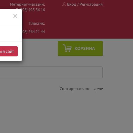
Интернет-магазин:
Вход
/
Регистрация
+7 (708) 925 56
16
✕
Пластик:
+7 (708) 264 21 44
КОРЗИНА
ый сайт
Сортировать по:
цене