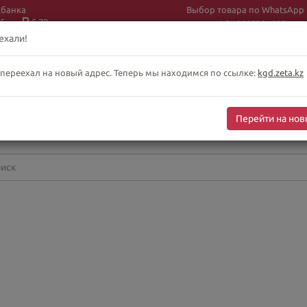
цбанка
Выбор товара по WhatsApp
5
5.78
+ видеотрансляции:
+7 (708) 925 56
16
ехали!
 переехал на новый адрес. Теперь мы находимся по ссылке:
kgd.zeta.kz
бслуживание клиентов интернет-магазина
-сб 10:00-19:00
Перейти на нов
оскресенье выходной