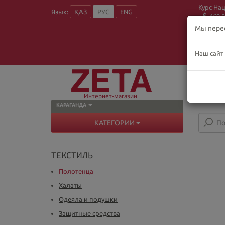
Курс На
Язык:
ҚАЗ
РУС
ENG
469.8
Мы пере
Наш сайт
О
Пн
В
Интернет-магазин
КАРАГАНДА
КАТЕГОРИИ
ТЕКСТИЛЬ
Полотенца
Халаты
Одеяла и подушки
Защитные средства