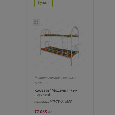
Купить
Металлические и кованые
кровати
Кровать "Модель Т" (2-х
ярусная)
Артикул: МП-ТВ-044655
77 065
KZT