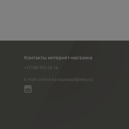
Контакты интернет-магазина
+7(708) 925-56-16
E-mail: online.karaganda2@zeta.kz