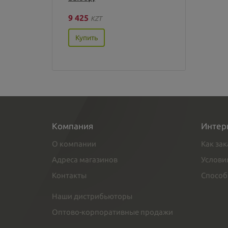
9 425
KZT
Купить
Компания
Интер
О компании
Как зак
Адреса магазинов
Услови
Контакты
Способ
Наши дистрибьюторы
Оптово-корпоративные продажи