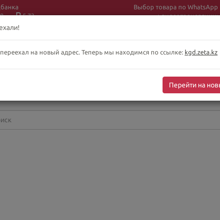
цбанка
Выбор товара по WhatsApp
8
5.73
+ видеотрансляции:
+7 (708) 925 56
16
ехали!
 переехал на новый адрес. Теперь мы находимся по ссылке:
kgd.zeta.kz
бслуживание клиентов интернет-магазина
-сб 10:00-19:00
Перейти на нов
оскресенье выходной