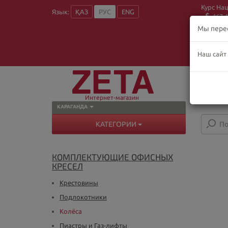
Курс На
Язык:
ҚАЗ
РУС
ENG
467.4
Мы пере
Наш сайт
О
Пн
В
Интернет-магазин
КАРАГАНДА
КАТЕГОРИИ
КОМПЛЕКТУЮЩИЕ ОФИСНЫХ
КРЕСЕЛ
Крестовины
Подлокотники
Колёса
Пиастры и Газ-лифты