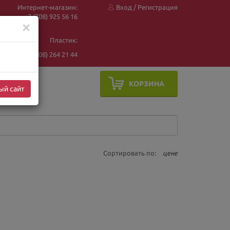
Интернет-магазин:
Вход
/
Регистрация
+7 (708) 925 56
16
✕
Пластик:
+7 (708) 264 21 44
КОРЗИНА
ый сайт
Сортировать по:
цене