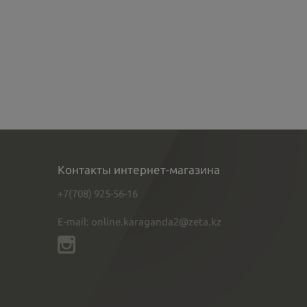
Контакты интернет-магазина
+7(708) 925-56-16
E-mail: online.karaganda2@zeta.kz