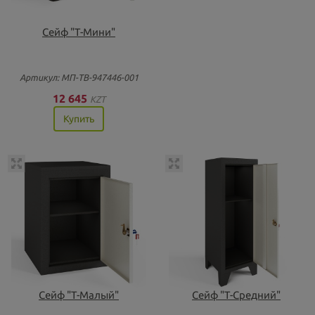
Сейф "Т-Мини"
Артикул: МП-ТВ-947446-001
12 645
KZT
Купить
Сейф "Т-Малый"
Сейф "Т-Средний"