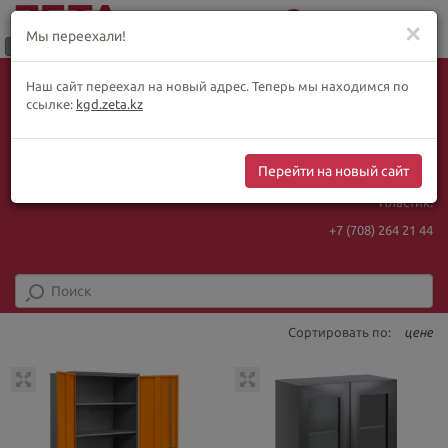
0
Меню
✕
Мы переехали!
Язык:
Выбор товара по WhatsApp
Наш сайт переехал на новый адрес. Теперь мы находимся по
+ видеотрансляции:
ҚАЗ
РУС
ENG
ссылке:
kgd.zeta.kz
+7 (708) 925 56
16
Курс Нацбанка
Интернет-магазин:
469.93
5.71
Перейти на новый сайт
+7 (708) 925 56
16
Пластик:
+7 (708) 264 21 44
Сортировать по:
цене