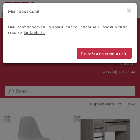
0
Меню
✕
Мы переехали!
Язык:
Выбор товара по WhatsApp
Наш сайт переехал на новый адрес. Теперь мы находимся по
+ видеотрансляции:
ҚАЗ
РУС
ENG
ссылке:
kgd.zeta.kz
+7 (708) 925 56
16
Курс Нацбанка
Интернет-магазин:
467.48
5.73
Перейти на новый сайт
+7 (708) 925 56
16
Пластик:
+7 (708) 264 21 44
Сортировать по:
цене