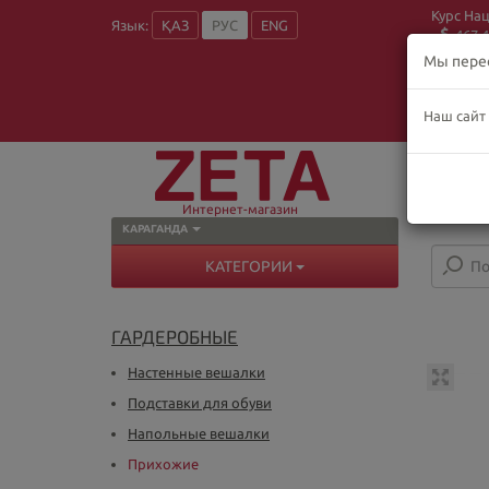
Курс На
Язык:
ҚАЗ
РУС
ENG
467.4
Мы пере
Наш сайт
О
Пн
В
Интернет-магазин
КАРАГАНДА
КАТЕГОРИИ
ГАРДЕРОБНЫЕ
Настенные вешалки
Подставки для обуви
Напольные вешалки
Прихожие