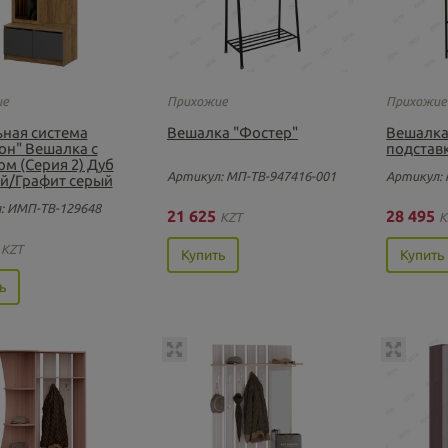
ие
Прихожие
Прихожие
ная система
Вешалка "Фостер"
Вешалка
он" Вешалка с
подстав
ом (Серия 2) Дуб
Артикул: МП-ТВ-947416-001
Артикул: 
й/Графит серый
: ИМП-ТВ-129648
21 625
28 495
KZT
K
0
KZT
Купить
Купить
ь