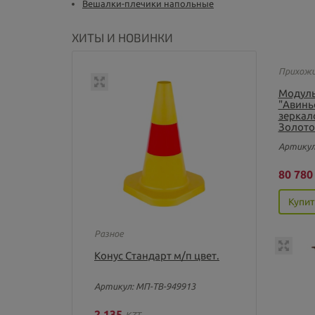
Вешалки-плечики напольные
ХИТЫ И НОВИНКИ
Прихож
Модуль
"Авинь
зеркал
Золото
Артикул
80 78
Купит
Разное
Конус Стандарт м/п цвет.
Артикул: МП-ТВ-949913
2 135
KZT