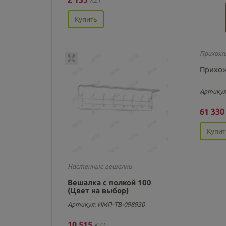
Купить
Прихож
Прихож
Артикул
61 33
Купит
Настенные вешалки
Вешалка с полкой 100
(Цвет на выбор)
Артикул: ИМП-ТВ-098930
10 515
KZT