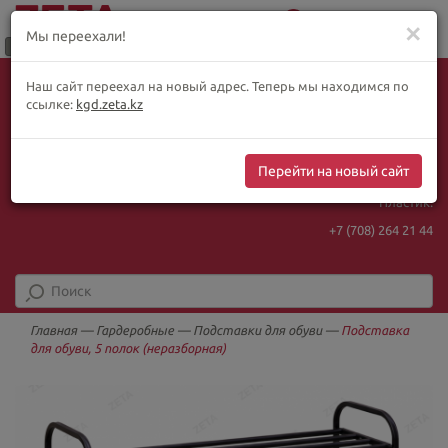
0
Меню
✕
Мы переехали!
Язык:
Выбор товара по WhatsApp
Наш сайт переехал на новый адрес. Теперь мы находимся по
+ видеотрансляции:
ҚАЗ
РУС
ENG
ссылке:
kgd.zeta.kz
+7 (708) 925 56
16
Курс Нацбанка
Интернет-магазин:
469.85
5.78
Перейти на новый сайт
+7 (708) 925 56
16
Пластик:
+7 (708) 264 21 44
Главная
—
Гардеробные
—
Подставки для обуви
—
Подставка
для обуви, 5 полок (неразборная)