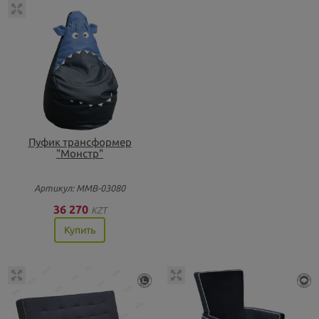
Пуфик трансформер
"Монстр"
Артикул: ММВ-03080
36 270
KZT
Купить