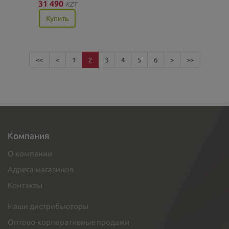
31 490
KZT
Купить
<<
<
1
2
3
4
5
6
>
>>
Компания
О компании
Адреса магазинов
Контакты
Наши дистрибьюторы
Оптово-корпоративные продажи