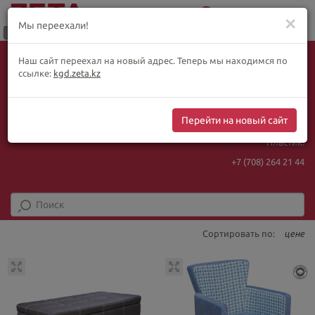
0
Меню
✕
Мы переехали!
Язык:
Выбор товара по WhatsApp
Наш сайт переехал на новый адрес. Теперь мы находимся по
+ видеотрансляции:
ҚАЗ
РУС
ENG
ссылке:
kgd.zeta.kz
+7 (708) 925 56
16
Курс Нацбанка
Интернет-магазин:
469.85
5.78
Перейти на новый сайт
+7 (708) 925 56
16
Пластик:
+7 (708) 264 21 44
Сортировать по:
цене