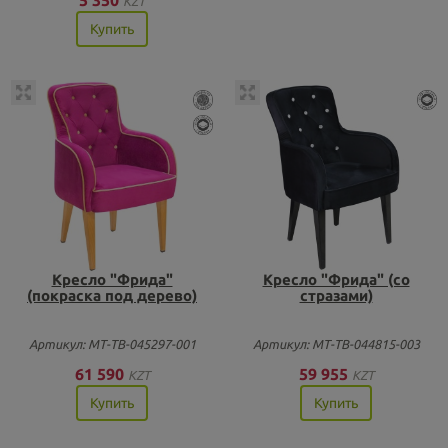
KZT
Купить
Кресло "Фрида"
Кресло "Фрида" (со
(покраска под дерево)
стразами)
Артикул: МТ-ТВ-045297-001
Артикул: МТ-ТВ-044815-003
61 590
59 955
KZT
KZT
Купить
Купить