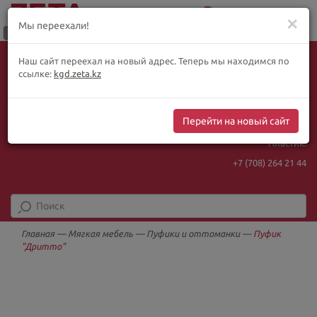
0
Меню
✕
Мы переехали!
Язык:
Выбор товара по WhatsApp
Наш сайт переехал на новый адрес. Теперь мы находимся по
+ видеотрансляции:
ҚАЗ
РУС
ENG
ссылке:
kgd.zeta.kz
+7 (708) 925 56
16
Курс Нацбанка
Интернет-магазин:
469.93
5.71
Перейти на новый сайт
+7 (708) 925 56
16
Пластик:
+7 (708) 264 21 44
Главная
—
Мягкая мебель
—
Пуфики и оттоманки
—
Пуфик
"Дритто"