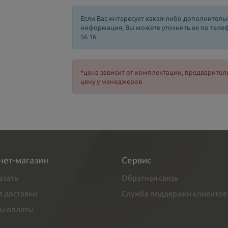
Если Вас интересует какая-либо дополнитель
информация, Вы можете уточнить ее по телефо
56 16
*цена зависит от комплектации, предварител
цену у менеджеров
нет-магазин
Сервис
азать
Обратная связь
я доставки
Служба поддержки клиентов
ы оплаты