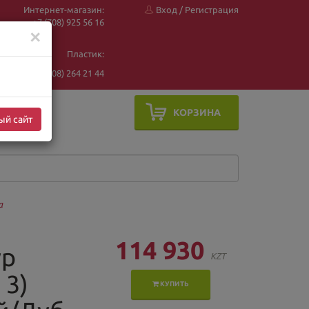
Интернет-магазин:
Вход
/
Регистрация
+7 (708) 925 56
16
✕
Пластик:
+7 (708) 264 21 44
КОРЗИНА
ый сайт
а
114 930
ур
KZT
 3)
КУПИТЬ