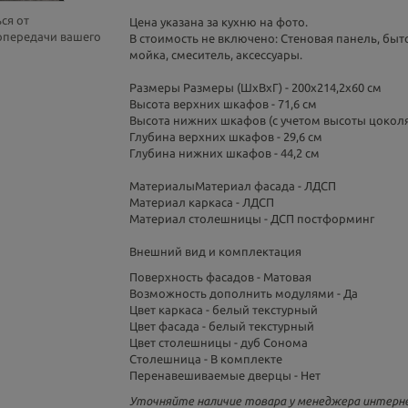
ся от
Цена указана за кухню на фото.
топередачи вашего
В стоимость не включено: Стеновая панель, быт
мойка, смеситель, аксессуары.
Размеры Размеры (ШхВхГ) - 200х214,2х60 см
Высота верхних шкафов - 71,6 см
Высота нижних шкафов (с учетом высоты цоколя)
Глубина верхних шкафов - 29,6 см
Глубина нижних шкафов - 44,2 см
Материалы
Материал фасада - ЛДСП
Материал каркаса - ЛДСП
Материал столешницы - ДСП постформинг
Внешний вид и комплектация
Поверхность фасадов - Матовая
Возможность дополнить модулями - Да
Цвет каркаса - белый текстурный
Цвет фасада - белый текстурный
Цвет столешницы - дуб Сонома
Столешница - В комплекте
Перенавешиваемые дверцы - Нет
Уточняйте наличие товара у менеджера интерне