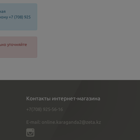
ная
ну +7 (708) 925
ьно уточняйте
Контакты интернет-магазина
+7(708) 925-56-16
E-mail: online.karaganda2@zeta.kz