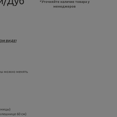
й/Дуб
*Уточняйте наличие товара у
менеджеров
ОМ ВИДЕ!
афы можно менять
шницы)
толешнице 60 см)