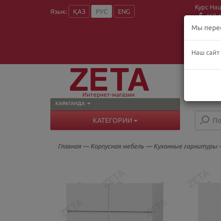
Курс На
Язык:
ҚАЗ
РУС
ENG
467.4
Мы пере
Наш сайт
О
Пн
В
Интернет-магазин
КАРАГАНДА
КАТЕГОРИИ
Главная
—
Корпусная мебель
—
Кухонные гарнитуры