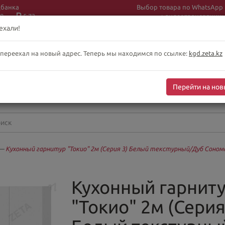
цбанка
Выбор товара по WhatsApp
8
5.73
+ видеотрансляции:
+7 (708) 925 56
16
ехали!
 переехал на новый адрес. Теперь мы находимся по ссылке:
kgd.zeta.kz
бслуживание клиентов интернет-магазина
-сб 10:00-19:00
Перейти на нов
оскресенье выходной
—
Кухонный гарнитур "Токио" 2м (Серия 3) Белый текстурный/Дуб Соном
Кухонный гарнит
"Токио" 2м (Серия