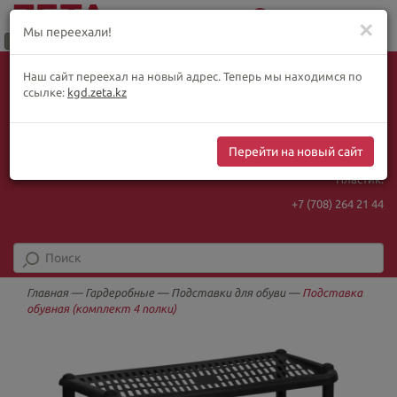
0
Меню
✕
Мы переехали!
Язык:
Выбор товара по WhatsApp
Наш сайт переехал на новый адрес. Теперь мы находимся по
+ видеотрансляции:
ҚАЗ
РУС
ENG
ссылке:
kgd.zeta.kz
+7 (708) 925 56
16
Курс Нацбанка
Интернет-магазин:
467.48
5.73
Перейти на новый сайт
+7 (708) 925 56
16
Пластик:
+7 (708) 264 21 44
Главная
—
Гардеробные
—
Подставки для обуви
—
Подставка
обувная (комплект 4 полки)