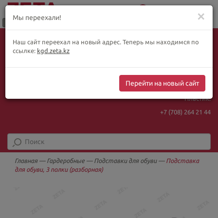
0
Меню
✕
Мы переехали!
Язык:
Выбор товара по WhatsApp
Наш сайт переехал на новый адрес. Теперь мы находимся по
+ видеотрансляции:
ҚАЗ
РУС
ENG
ссылке:
kgd.zeta.kz
+7 (708) 925 56
16
Курс Нацбанка
Интернет-магазин:
469.93
5.71
Перейти на новый сайт
+7 (708) 925 56
16
Пластик:
+7 (708) 264 21 44
Главная
—
Гардеробные
—
Подставки для обуви
—
Подставка
для обуви, 3 полки (разборная)