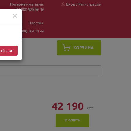
Интернет-магазин:
Вход
/
Регистрация
+7 (708) 925 56
16
✕
Пластик:
+7 (708) 264 21 44
КОРЗИНА
ый сайт
42 190
KZT
КУПИТЬ