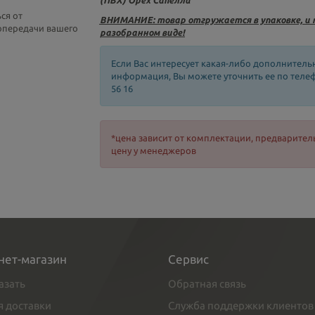
(ПВХ) Орех Сапелли
ся от
ВНИМАНИЕ: товар отгружается в упаковке, и 
топередачи вашего
разобранном виде!
Если Вас интересует какая-либо дополнитель
информация, Вы можете уточнить ее по телефо
56 16
*цена зависит от комплектации, предварител
цену у менеджеров
нет-магазин
Сервис
азать
Обратная связь
я доставки
Служба поддержки клиентов