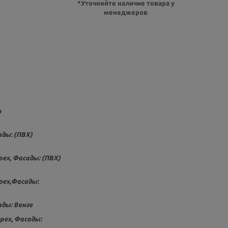
*Уточняйте наличие товара у
менеджеров
о
ады: (ПВХ)
ех, Фасады: (ПВХ)
рех,Фасады:
ады: Венге
рех, Фасады: