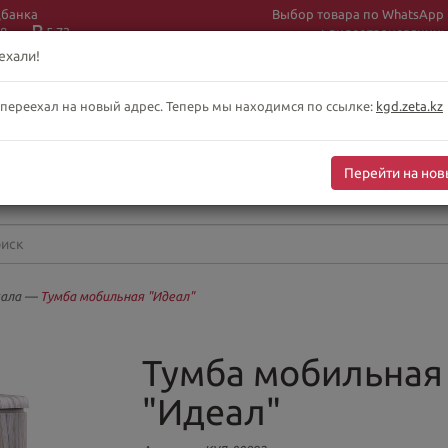
цбанка
Выбор товара по WhatsApp
8
5.73
+ видеотрансляции:
+7 (708) 925 56
16
ехали!
 переехал на новый адрес. Теперь мы находимся по ссылке:
kgd.zeta.kz
бслуживание клиентов интернет-магазина
-сб 10:00-19:00
Перейти на нов
оскресенье выходной
кала
—
Тумба мобильная "Идеал"
Тумба мобильная
"Идеал"