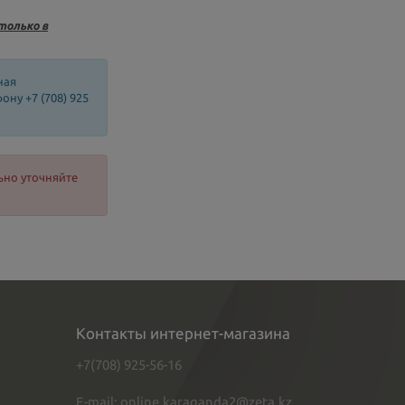
только в
ная
ну +7 (708) 925
ьно уточняйте
Контакты интернет-магазина
+7(708) 925-56-16
E-mail: online.karaganda2@zeta.kz