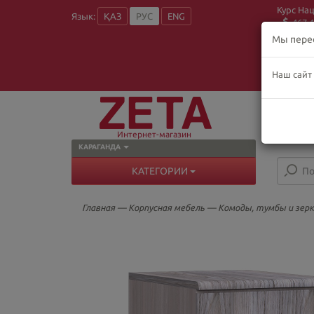
Курс На
Язык:
ҚАЗ
РУС
ENG
467.4
Мы пере
Наш сайт
О
Пн
В
Интернет-магазин
КАРАГАНДА
КАТЕГОРИИ
Главная
—
Корпусная мебель
—
Комоды, тумбы и зер