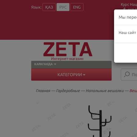
Курс На
Язык:
ҚАЗ
РУС
ENG
469.8
Мы пере
Наш сайт
О
Пн
В
Интернет-магазин
КАРАГАНДА
КАТЕГОРИИ
Главная
—
Гардеробные
—
Напольные вешалки
—
Веш