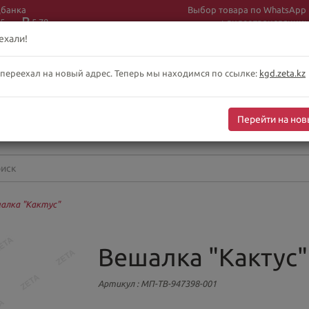
цбанка
Выбор товара по WhatsApp
5
5.78
+ видеотрансляции:
+7 (708) 925 56
16
ехали!
 переехал на новый адрес. Теперь мы находимся по ссылке:
kgd.zeta.kz
бслуживание клиентов интернет-магазина
-сб 10:00-19:00
Перейти на нов
оскресенье выходной
алка "Кактус"
Вешалка "Кактус"
Артикул
: МП-ТВ-947398-001