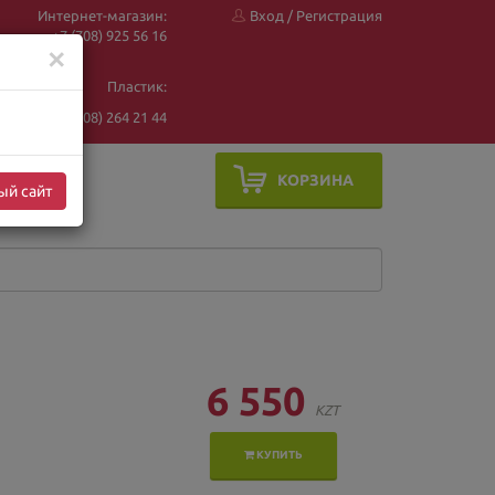
Интернет-магазин:
Вход
/
Регистрация
+7 (708) 925 56
16
✕
Пластик:
+7 (708) 264 21 44
КОРЗИНА
ый сайт
6 550
KZT
КУПИТЬ