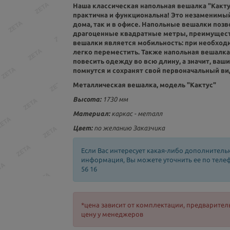
Наша классическая напольная вешалка "Кактус
практична и функциональна! Это незаменимы
дома, так и в офисе. Напольные вешалки поз
драгоценные квадратные метры, преимущес
вешалки является мобильность: при необход
легко переместить. Также напольная вешалка
повесить одежду во всю длину, а значит, ваш
помнутся и сохранят свой первоначальный ви
Металлическая вешалка, модель "Кактус"
Высота:
1730 мм
Материал:
каркас - металл
Цвет:
по желанию Заказчика
Если Вас интересует какая-либо дополнитель
информация, Вы можете уточнить ее по телефо
56 16
*цена зависит от комплектации, предварител
цену у менеджеров