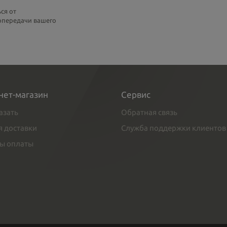
ся от
топередачи вашего
нет-магазин
Сервис
азать
Обратная связь
я доставки
Служба поддержки клиентов
ы оплаты