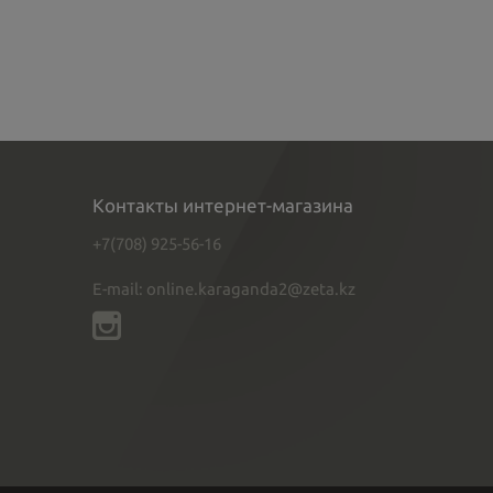
Контакты интернет-магазина
+7(708) 925-56-16
E-mail: online.karaganda2@zeta.kz