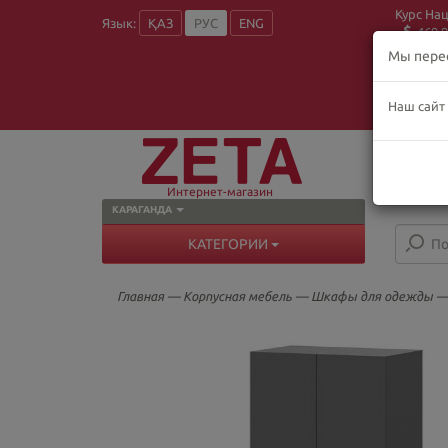
Курс На
Язык:
ҚАЗ
РУС
ENG
469.9
Мы пере
Наш сайт
О
Пн
В
Интернет-магазин
КАРАГАНДА
КАТЕГОРИИ
Главная
—
Корпусная мебель
—
Шкафы для одежды