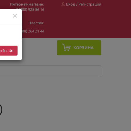
Интернет-магазин:
Вход
/
Регистрация
+7 (708) 925 56
16
✕
Пластик:
+7 (708) 264 21 44
КОРЗИНА
ый сайт
)