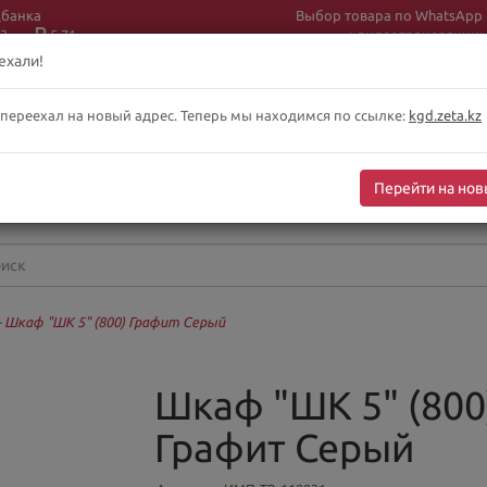
цбанка
Выбор товара по WhatsApp
3
5.71
+ видеотрансляции:
+7 (708) 925 56
16
ехали!
 переехал на новый адрес. Теперь мы находимся по ссылке:
kgd.zeta.kz
бслуживание клиентов интернет-магазина
-сб 10:00-19:00
Перейти на нов
оскресенье выходной
—
Шкаф "ШК 5" (800) Графит Серый
Шкаф "ШК 5" (800
Графит Серый