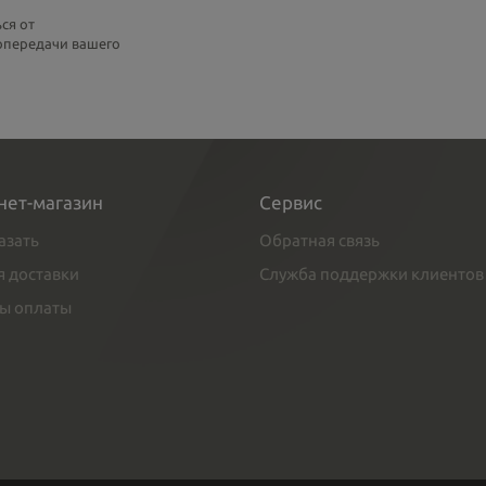
ся от
топередачи вашего
нет-магазин
Сервис
азать
Обратная связь
я доставки
Служба поддержки клиентов
ы оплаты