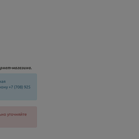
рнет-магазина.
ная
ну +7 (708) 925
ьно уточняйте