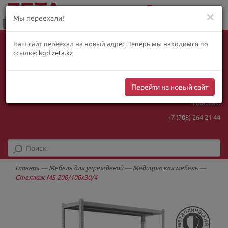
0
Меню
✕
Мы переехали!
Язык:
Выбор товара по WhatsApp
Наш сайт переехал на новый адрес. Теперь мы находимся по
+ видеотрансляции:
ҚАЗ
РУС
ENG
ссылке:
kgd.zeta.kz
+7 (708) 925 56
16
Курс Нацбанка
Интернет-магазин:
467.48
5.73
Перейти на новый сайт
+7 (708) 925 56
16
Пластик:
+7 (708) 264 21 44
Главная
—
Мебель для учреждений
—
Медицинская мебель
—
Стеллаж MS 200/100х30/4