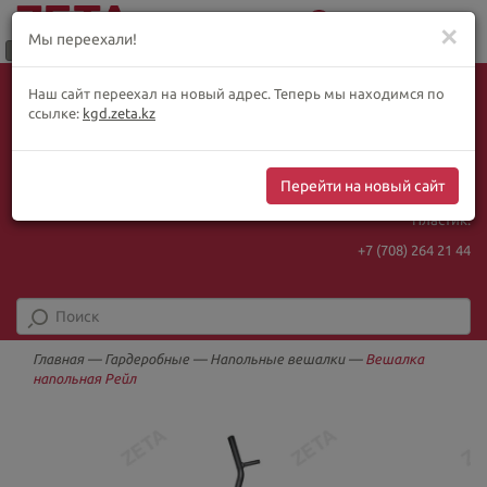
0
Меню
✕
Мы переехали!
Язык:
Выбор товара по WhatsApp
Наш сайт переехал на новый адрес. Теперь мы находимся по
+ видеотрансляции:
ҚАЗ
РУС
ENG
ссылке:
kgd.zeta.kz
+7 (708) 925 56
16
Курс Нацбанка
Интернет-магазин:
469.85
5.78
Перейти на новый сайт
+7 (708) 925 56
16
Пластик:
+7 (708) 264 21 44
Главная
—
Гардеробные
—
Напольные вешалки
—
Вешалка
напольная Рейл