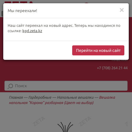
0
Меню
✕
Мы переехали!
Язык:
Выбор товара по WhatsApp
Наш сайт переехал на новый адрес. Теперь мы находимся по
+ видеотрансляции:
ҚАЗ
РУС
ENG
ссылке:
kgd.zeta.kz
+7 (708) 925 56
16
Курс Нацбанка
Интернет-магазин:
467.48
5.73
Перейти на новый сайт
+7 (708) 925 56
16
Пластик:
+7 (708) 264 21 44
Главная
—
Гардеробные
—
Напольные вешалки
—
Вешалка
напольная "Корона" разборная (Цвет на выбор)