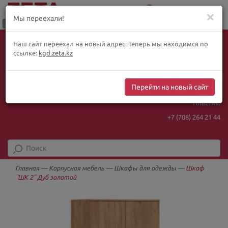
0
Меню
✕
Мы переехали!
Язык:
Выбор товара по WhatsApp
Наш сайт переехал на новый адрес. Теперь мы находимся по
+ видеотрансляции:
ҚАЗ
РУС
ENG
ссылке:
kgd.zeta.kz
+7 (708) 925 56
16
Курс Нацбанка
Интернет-магазин:
467.48
5.73
Перейти на новый сайт
+7 (708) 925 56
16
Пластик:
+7 (708) 264 21 44
Главная
—
Корпусная мебель
—
Шкафы для одежды
—
Шкаф
"ШК 2" Дуб золотой