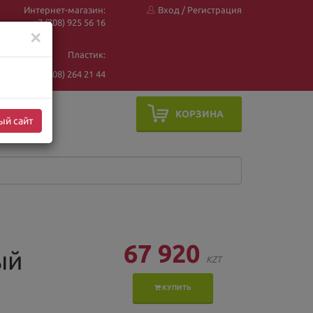
Интернет-магазин:
Вход
/
Регистрация
+7 (708) 925 56
16
✕
Пластик:
+7 (708) 264 21 44
КОРЗИНА
ый сайт
67 920
ый
KZT
КУПИТЬ