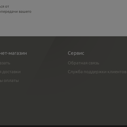
ся от
топередачи вашего
нет-магазин
Сервис
азать
Обратная связь
я доставки
Служба поддержки клиентов
ы оплаты