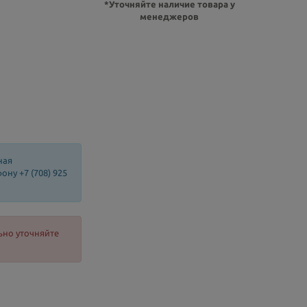
*Уточняйте наличие товара у
менеджеров
ная
ну +7 (708) 925
ьно уточняйте