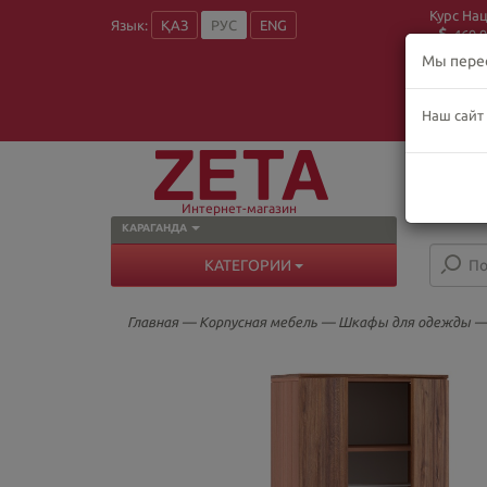
Курс На
Язык:
ҚАЗ
РУС
ENG
469.9
Мы пере
Наш сайт
О
Пн
В
Интернет-магазин
КАРАГАНДА
КАТЕГОРИИ
Главная
—
Корпусная мебель
—
Шкафы для одежды