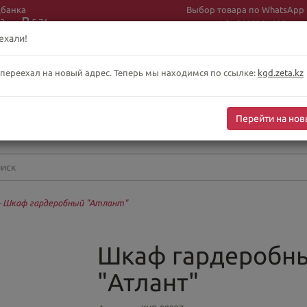
цбанка
Выбор товара по WhatsApp
3
5.71
+ видеотрансляции:
+7 (708) 925 56
16
ехали!
 переехал на новый адрес. Теперь мы находимся по ссылке:
kgd.zeta.kz
бслуживание клиентов интернет-магазина
-сб 10:00-19:00
Перейти на нов
оскресенье выходной
—
Шкаф гардеробный "Атлант"
Шкаф гардеробн
"Атлант"