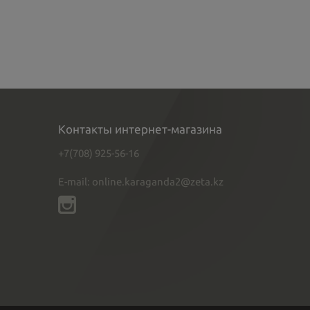
Контакты интернет-магазина
+7(708) 925-56-16
E-mail: online.karaganda2@zeta.kz