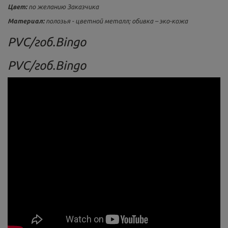
Цвет:
по желанию Заказчика
Материал:
полозья - цветной металл; обивка – эко-кожа
PVC/гоб.Bingo
PVC/гоб.Bingo