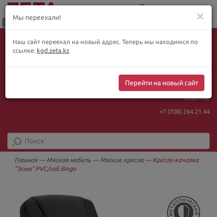
0
Меню
✕
Мы переехали!
Язык:
Выбор товара по WhatsApp
Наш сайт переехал на новый адрес. Теперь мы находимся по
+ видеотрансляции:
ҚАЗ
РУС
ENG
ссылке:
kgd.zeta.kz
+7 (708) 925 56
16
Курс Нацбанка
Интернет-магазин:
469.93
5.71
Перейти на новый сайт
+7 (708) 925 56
16
Пластик:
+7 (708) 264 21 44
Главная
—
Мягкая мебель
—
Мягкие кресла
—
Кресло-качалка
"Эсма" PVC/гоб.Bingo