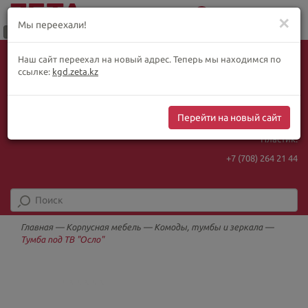
0
Меню
✕
Мы переехали!
Язык:
Выбор товара по WhatsApp
Наш сайт переехал на новый адрес. Теперь мы находимся по
+ видеотрансляции:
ҚАЗ
РУС
ENG
ссылке:
kgd.zeta.kz
+7 (708) 925 56
16
Курс Нацбанка
Интернет-магазин:
469.93
5.71
Перейти на новый сайт
+7 (708) 925 56
16
Пластик:
+7 (708) 264 21 44
Главная
—
Корпусная мебель
—
Комоды, тумбы и зеркала
—
Тумба под ТВ "Осло"