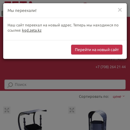
0
Меню
✕
Мы переехали!
Язык:
Выбор товара по WhatsApp
Наш сайт переехал на новый адрес. Теперь мы находимся по
+ видеотрансляции:
ҚАЗ
РУС
ENG
ссылке:
kgd.zeta.kz
+7 (708) 925 56
16
Курс Нацбанка
Интернет-магазин:
469.93
5.71
Перейти на новый сайт
+7 (708) 925 56
16
Пластик:
+7 (708) 264 21 44
Сортировать по:
цене